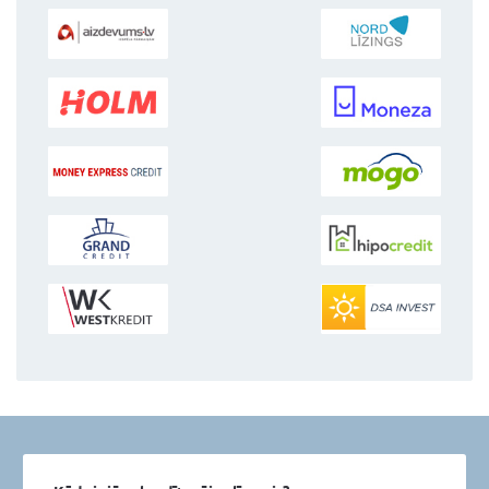
2.
Salīdziniet un izvēliet
visizdevīgāko kreditoru no visiem La
3.
Saņemiet naudu
savā kontā
Mūsu partner