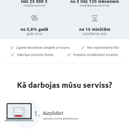
⚠
Aizpildot anketu, Jūs neuzņematies nekādas
līdz 25 000 €
no 3 līdz
kredīta summa
kreditē
no 5,8% gadā
no 1
gada likme
izska
Līguma bezmaksas piegāde ar kurjeru
Na