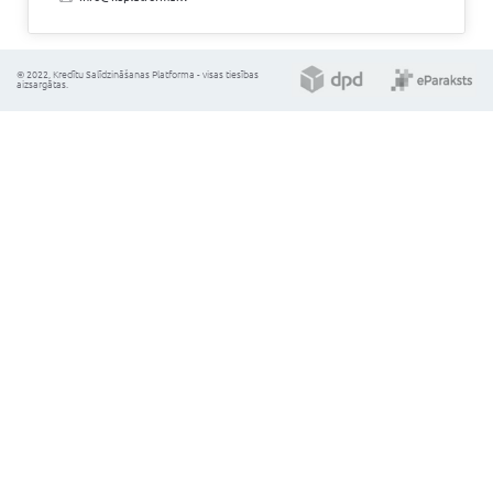
Uzziniet savu kredītreitingu
Izvēlieties kredīta veidu:
Vēlamā kredīta summa:
Kredīta termiņš:
112.35
Ikmēneša maksājums (EUR):
Kalkulatoram ir informatīvs raksturs