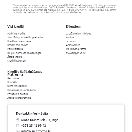
Kāds ir jūsu kredītspējas līmenis?
Kredītspēja
– tas ir kreditoru uzticības reitings aizņē
vai juridiskai personai). Šis reitings ņem vērā jūsu of
jūsu kredītvēsturi un esošo, neatmaksāto kredītu su