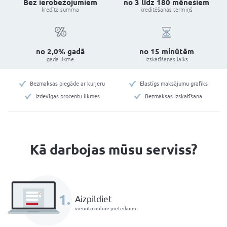
⚠
Aizpildot anketu, Jūs neuzņematies nekādas
Bez ierobežojumiem
no 3 līdz
kredīta summa
kreditē
no 2,0% gadā
no 1
gada likme
izska
Bezmaksas piegāde ar kurjeru
Elastīg