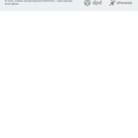
Uzziniet savu kredītreitingu
Izvēlieties kredīta veidu:
Vēlamā kredīta summa:
Kredīta termiņš:
112.35
Ikmēneša maksājums (EUR):
Kalkulatoram ir informatīvs raksturs