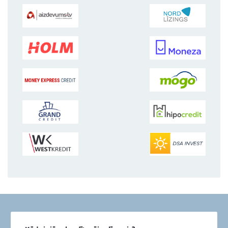
2.
Salīdziniet un izvēliet
visizdevīgāko kreditoru no visiem La
3.
Saņemiet naudu
savā kontā
Mūsu partner