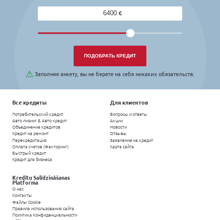
Var teikt, ka šī kompānija mani izglāba no parādu bedr
pirms 5 gadiem, noformējot daudzus ātros kredītus, nezi
darīšana. Protams, kredītus labāk neņemt, ja ir tāda ies
Inga
Dobele
Man kredīts noderēja start-up uzsākšanai.
Ainārs
Valmiera
Līdz 2000 eiro kredītu labāk ņemt šeit, nevis noformēt ā
Ātruma ziņā tas ir gandrīz tas pats, turklāt daudzreiz iz
Sabīne