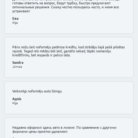
ātri.
Justine
Rīga
Kaut kur nācās dabūt vairākus tūkstošus eiro pārbraukša
nemaz necerēju, nosūtīju pieteikumu vienkārši ziņkārības
kompānijas jau atteica. Vispār viss izdevās. Ļoti priecājo
Ojārs
Sigulda
Для меня это самый реальный способ взять кредит 
готовы ответить на вопрос, берут трубку, быстро п
оптимальные решения. Скажу честно пользуюсь част
устраивает.