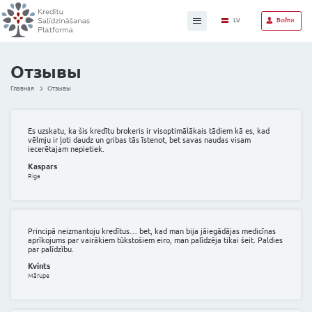
Отзывы
Главная
Отзывы
Es uzskatu, ka šis kredītu brokeris ir visoptimālākais t
vēlmju ir ļoti daudz un gribas tās īstenot, bet savas na
iecerētajam nepietiek.
Kaspars
Riga