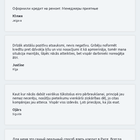
Principā neizmantoju kredītus… bet, kad man bija jāie
aprīkojums par vairākiem tūkstošiem eiro, man palīdzēja 
par palīdzību.
Kvints
Mārupe
Оформили кредит на ремонт. Менеджеры приятны
Юлия
Jelgava
Drīzāk atstāšu pozitīvu atsauksmi, nevis negatīvu. Grib
kredītu pret dzīvokļa ķīlu un visi nosacījumi it kā apmi
situācija mainījās, tāpēc nācās atteikties, bet vispār da