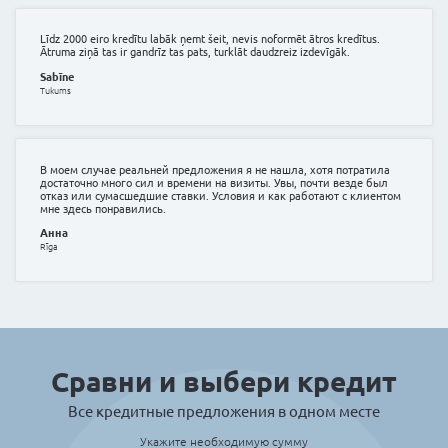
Недавно оформил здесь авто в лизинг. По сравнен
фирмами цены приятно удивляют.
Эдгар
Rīga
Кредитный договор привезли на подпись домой, оч
рекомендую!
Сергей
Berģi