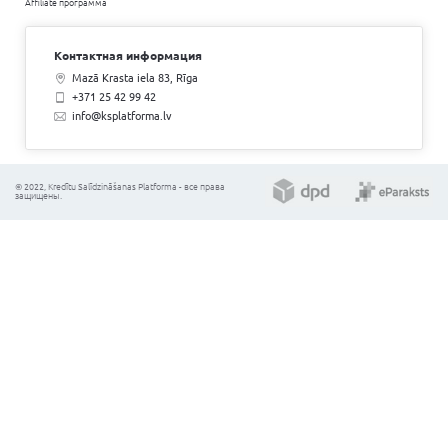
Tukums
В моем случае реальней предложения я не нашла, 
достаточно много сил и времени на визиты. Увы, п
отказ или сумасшедшие ставки. Условия и как раб
мне здесь понравились.
Анна
Rīga
Сравни и выбери 