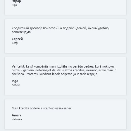
Ева
Rīga
Pāris reižu šeit noformēju patēriņa kredītu, kad strādāj
rajonā. Tagad reti mēdzu būt šeit, gandrīz nekad, tāpēc
kredītfirmu, bet iespaids ir palicis labs.
Sandra
Jūrmala
Veiksmīgi noformēju auto līzingu.
Agnis
Rīga