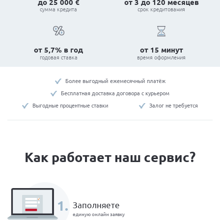
⚠
Заполняя анкету, вы не берете на себя никаки
до 25 000 €
от 3 до
сумма кредита
срок 
от 5,7% в год
от 
годовая ставка
время
Более выгодный ежемесячный пл