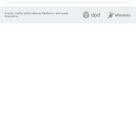
рейтинг учитывает ваши официальные доходы, в
историю и сумму текущих, непогашенных кредито
Узнать свой кредитный рейтинг
Выберите вид кредита:
Желаемая сумма:
Срок кредита:
112.35
Ежемесячный платеж (EUR):
Калькулятор носит информативный характер