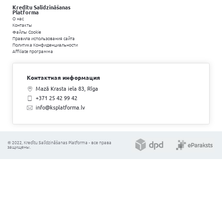
Все кредитные предложения в од
Укажите необходимую сумму
Желаемая сумма:
⚠
Заполняя анкету, вы не берете на себя никаки
Все кредиты
Для клиентов
Потребительский кредит
Вопросы и ответы
Авто лизинг & Авто кредит
Акции