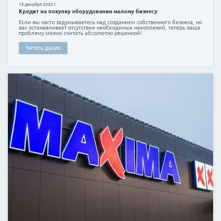
25 июля 2020 г.
Латвия вошла в топ-10 лучших стран мира для и
жилье
Неожиданная новость от компании Remote Ventures 
заняла почетное девятое место в мировом рейтинге
наиболее выгодному вложению денег в недвижимос
обрадовала не только жителей Латвийской Респуб
Читать далее