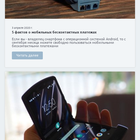
подробную информацию о погашении любого кредита: г
бесплатно, как долго будет идти платеж, какие «подвод
подстерегать и т. д.
Только не стоит путать онлайн кредиты с займами от м
учреждений, которые предоставляют небольшие суммы 
погашения. Судя от отзывам, многие из таких учрежден
особенностях своего кредитования. Результатом получен
структурах становятся непомерно огромные суммы для п
следствие, просрочки, штрафы и испорченная кредитная
Если при выборе банк или кредитора вы сомневаетесь в 
первую очередь просмотрите отзывы о займах, выданных
Ознакомившись с отзывами о разных банках, вам будет
какой кредитор вам больше подходит.