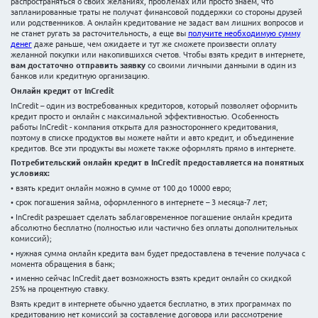
А где можно найти нужную сумму, если:
• позднее время;
• вы не можете выйти из дома по состоянию здоровья;
• у вас плохая кредитная история;
• нет официального заработка.
Возможно, ли в этих случаях отыскать необходимую сум
минуты? Конечно, возможно! И найти быстрый и доступн
кредит вы сможете в интернете, а значит, этот метод кр
называться «онлайн кредит».
Что такое онлайн к
Ключевая особенность и одновременно преимущество вс
они нецелевые, а точнее, потребительские. Значит о то
будете тратить деньги, у вас никто не поинтересуется. И 
как одолжить деньги у своих близких у нас не всегда п
распространяться о своих желаниях, проблемах или прос
запланированные траты не получат финансовой поддерж
или родственников. А онлайн кредитование не задаст в