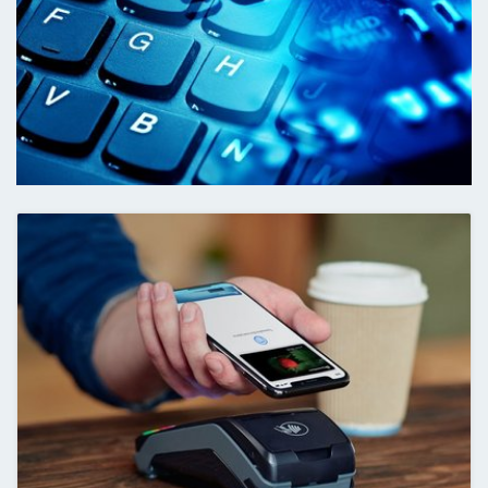
займов
или экспресс кредитов, сумевших затянуть вас в
Погашение и оплата, возможно, необдуманного и нерац
кредитования часто становится теннисным мячиком в ва
невозможно проглотить, постоянно чувствуешь дискомфо
побыстрей от него избавиться. Такое объединение в бо
оказывается выгодней изначального метода погашения.
решения по перекредитации
в интернете вы должны дос
возможную выгоду. Возможно, что большую часть мелки
выплатили, тогда оформлять новые обязательства буде
Как погашаются онлайн кредиты?
Погашение онлайн кредита производится точно так же, 
оформленного непосредственно в банке: погашением еж
ваш счет в данной кредитной организации. Перевести де
как правило, можете с карты любого банка, электронны
личным посещением офиса кредитора. Самым выгодны
станет последний: так вы сможете внести необходимую 
абсолютно бесплатно или за минимальную плату. Испол
ресурсов обяжет вас оплатить комиссионный сбор. При
погашения займа
у определенного кредитора, настоящ
пользуются имеющимися отзывами в интернете. В отзыв