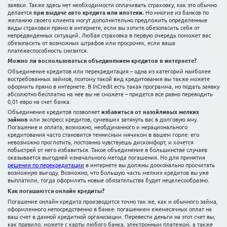
не станет ругать за расточительность, а еще вы
получите
денег
даже раньше, чем ожидаете и тут же сможете про
желанной покупки или накопившихся счетов. Чтобы взят
вам достаточно отправить заявку
со своими личными
банков или кредитную организацию.
Онлайн кредит от InCredit
InCredit – один из востребованных кредиторов, который
кредит просто и онлайн с максимальной эффективность
работы InCredit - компания открыта для разностороннег
поэтому в списке продуктов вы можете найти и авто кре
кредитов. Все эти продукты вы можете также оформлять
Потребительский онлайн кредит в InCredit предоста
условиях:
• взять кредит онлайн можно в сумме от 100 до 10000 ев
• срок погашения займа, оформленного в интернете – 3 м
• InCredit разрешает сделать заблаговременное погаше
абсолютно бесплатно (полностью или частично без оп
комиссий);
• нужная сумма онлайн кредита вам будет предоставлена